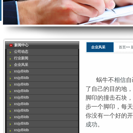
新闻中心
企业风采
首页>>
公司动态
行业新闻
企业风采
xsjyBldb
xsjyBldb
蜗牛不
相信
自
xsjyBldb
了自己的目的地，
xsjyBldb
脚印的撞击石块，
xsjyBldb
xsjyBldb
步一个脚印，每天
xsjyBldb
你没有一个好的开
xsjyBldb
成功
。
xsjyBldb
xsjyBldb