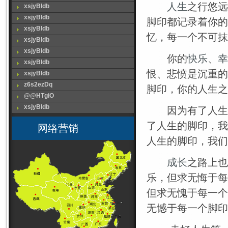
人生
之行悠远
xsjyBldb
xsjyBldb
脚印都记录着你的
xsjyBldb
忆，每一个不可抹
xsjyBldb
xsjyBldb
你的
快乐
、
幸
xsjyBldb
恨、悲愤是沉重的
xsjyBldb
z6s2ezDq
脚印，你的人生之
@@HTgiO
xsjyBldb
因为有了人生的
了人生的脚印，我
网络营销
人生的脚印，我们
成长
之路上也
乐，但求无悔于每
但求无愧于每一个
无憾于每一个脚印