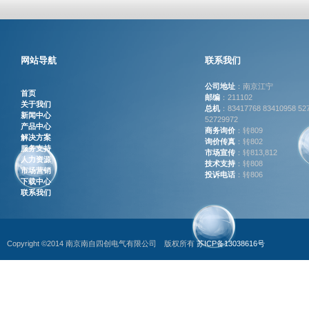
网站导航
联系我们
公司地址
：南京江宁
首页
邮编
：211102
关于我们
总机
：83417768 83410958 52
新闻中心
52729972
产品中心
商务询价
：转809
解决方案
询价传真
：转802
服务支持
市场宣传
：转813,812
人力资源
技术支持
：转808
市场营销
投诉电话
：转806
下载中心
联系我们
Copyright ©2014 南京南自四创电气有限公司 版权所有
苏ICP备13038616号