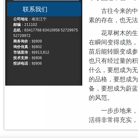
联系我们
古往今来的中外
素的存在，也无法
公司地址
：南京江宁
邮编
：211102
总机
：83417768 83410958 52729975
花草树木的生长
52729972
在瞬间变得
成熟
，
商务询价
：转809
询价传真
：转802
苗后能转眼变成参
市场宣传
：转813,812
技术支持
：转808
也只有经过量的积
投诉电话
：转806
什么，要想成为无
的品格，要想成为
备，要想成为蔚蓝
的风范。
一步步地来，一
活得非常得充实，