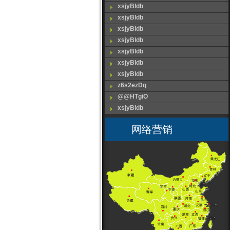
xsjyBldb
xsjyBldb
xsjyBldb
xsjyBldb
xsjyBldb
xsjyBldb
xsjyBldb
z6s2ezDq
@@HTgiO
xsjyBldb
网络营销